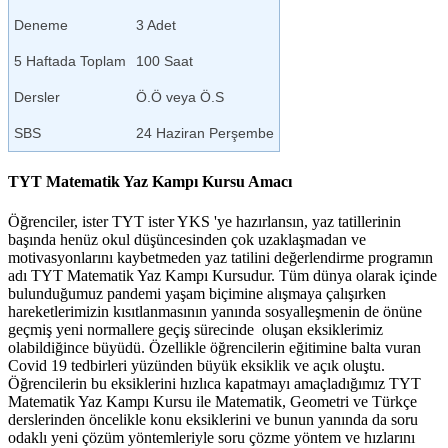
Deneme
3 Adet
5 Haftada Toplam
100 Saat
Dersler
Ö.Ö veya Ö.S
SBS
24 Haziran Perşembe
TYT Matematik Yaz Kampı Kursu Amacı
Öğrenciler, ister TYT ister YKS 'ye hazırlansın, yaz tatillerinin
başında henüz okul düşüncesinden çok uzaklaşmadan ve
motivasyonlarını kaybetmeden yaz tatilini değerlendirme programın
adı TYT Matematik Yaz Kampı Kursudur. Tüm dünya olarak içinde
bulunduğumuz pandemi yaşam biçimine alışmaya çalışırken
hareketlerimizin kısıtlanmasının yanında sosyalleşmenin de önüne
geçmiş yeni normallere geçiş sürecinde oluşan eksiklerimiz
olabildiğince büyüdü. Özellikle öğrencilerin eğitimine balta vuran
Covid 19 tedbirleri yüzünden büyük eksiklik ve açık oluştu.
Öğrencilerin bu eksiklerini hızlıca kapatmayı amaçladığımız TYT
Matematik Yaz Kampı Kursu ile Matematik, Geometri ve Türkçe
derslerinden öncelikle konu eksiklerini ve bunun yanında da soru
odaklı yeni çözüm yöntemleriyle soru çözme yöntem ve hızlarını