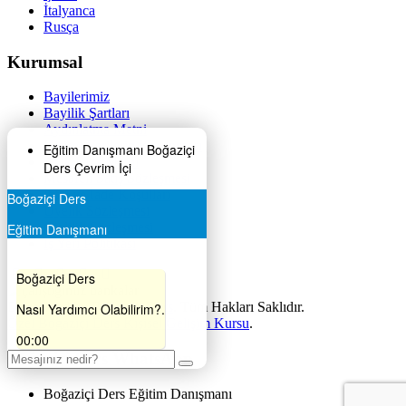
İtalyanca
Rusça
Kurumsal
Bayilerimiz
Bayilik Şartları
Aydınlatma Metni
Kişisel Verilerin Korunması
Eğitim Danışmanı
Boğaziçi
Açık Rıza Metni
Ders
Çevrim İçi
Mesafeli Satış Sözleşmesi
İptal ve İade Koşulları
Boğaziçi Ders
Üyelik Sözleşmesi
Gizlilik Sözleşmesi
Eğitim Danışmanı
İş Yeri Politikası
Boğaziçi Ders
Developed by
Boğaziçi Ders
. Tüm Hakları Saklıdır.
Nasıl Yardımcı Olabilirim?.
Özel Boğaziçi Ders Kişisel Gelişim Kursu
.
00:00
Boğaziçi Ders WhatsApp
Boğaziçi Ders Eğitim Danışmanı