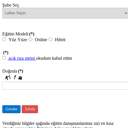
Şube Seç
Eğitim Modeli
(*)
Yüz Yüze
Online
Hibrit
(*)
açık rıza metni
okudum kabul ettim
Doğrula
(*)
Gönder
Sıfırla
Verdiğiniz bilgiler ışığında eğitim danışmanlarımız sizi en kısa