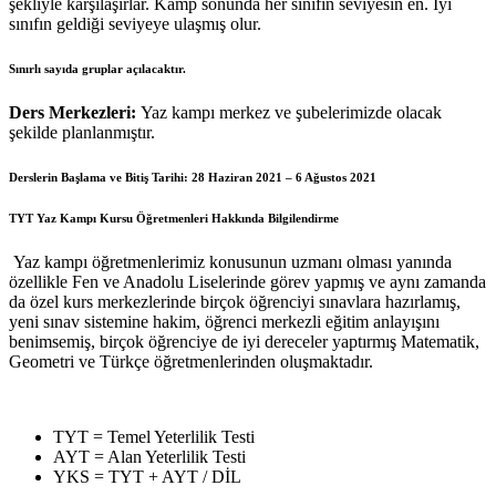
şekliyle karşılaşırlar. Kamp sonunda her sınıfın seviyesin en. İyi
sınıfın geldiği seviyeye ulaşmış olur.
Sınırlı sayıda gruplar açılacaktır.
Ders Merkezleri:
Yaz kampı merkez ve şubelerimizde olacak
şekilde planlanmıştır.
Derslerin Başlama ve Bitiş Tarihi: 28 Haziran 2021 – 6 Ağustos 2021
TYT Yaz Kampı Kursu Öğretmenleri Hakkında Bilgilendirme
Yaz kampı öğretmenlerimiz konusunun uzmanı olması yanında
özellikle Fen ve Anadolu Liselerinde görev yapmış ve aynı zamanda
da özel kurs merkezlerinde birçok öğrenciyi sınavlara hazırlamış,
yeni sınav sistemine hakim, öğrenci merkezli eğitim anlayışını
benimsemiş, birçok öğrenciye de iyi dereceler yaptırmış Matematik,
Geometri ve Türkçe öğretmenlerinden oluşmaktadır.
TYT = Temel Yeterlilik Testi
AYT = Alan Yeterlilik Testi
YKS = TYT + AYT / DİL