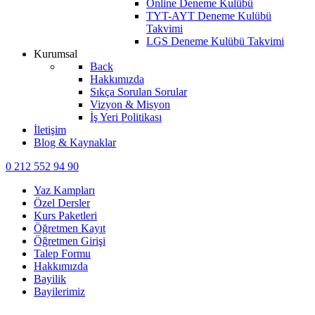
Online Deneme Kulübü
TYT-AYT Deneme Kulübü
Takvimi
LGS Deneme Kulübü Takvimi
Kurumsal
Back
Hakkımızda
Sıkça Sorulan Sorular
Vizyon & Misyon
İş Yeri Politikası
İletişim
Blog & Kaynaklar
0 212 552 94 90
Yaz Kampları
Özel Dersler
Kurs Paketleri
Öğretmen Kayıt
Öğretmen Girişi
Talep Formu
Hakkımızda
Bayilik
Bayilerimiz