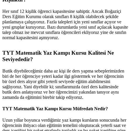
Her sınıf 12 kişilik öğrenci kapasitesine sahiptir. Ancak Boğaziçi
Ders Eğitim Kurumu olarak sınıfları 8 kişilik olabilecek şekilde
planlamaya çalışıyoruz. Fazla talepleri için yeni sınıflar açıyor ve
yeni gruplar kuruyoruz. Bazı durumlarda yeni sınıf açılacak kapasite
talep olmaz ise mevcut sınıflara öğrencileri ekliyoruz yine de sınıfın
normal kapasitesini aşmıyoruz.
TYT Matematik Yaz Kampı Kursu Kalitesi Ne
Seviyededir?
Butik diyebileceğimiz daha az kişi ile ders yapma sebeplerimizden
biri de her öğrenciye yeteri kadar ilgi göstermek ve her öğrencinin
bir özel ders alıyor gibi yeterli seviyede eğitim alabilmesini
sağlıyoruz. Yani diyebilir ki; sınıflarımızda özel ders kalitesinde
butik ders anlatıyoruz ve her öğrencimizi yakından tanıyor aynı
zamanda da eğitimini birebir takip ediyoruz.
TYT Matematik Yaz Kampı Kursu Müfredatı Nedir?
Uzun yıllar boyunca verdiğimiz yaz kampı kursların sonucunda her
öğrencinin ihtiyacı olan eğitimin temelini oluşturacak yeterli saat ve
ders içeriğini bir paket etrafında topladık ve bu paket içeriğine göre