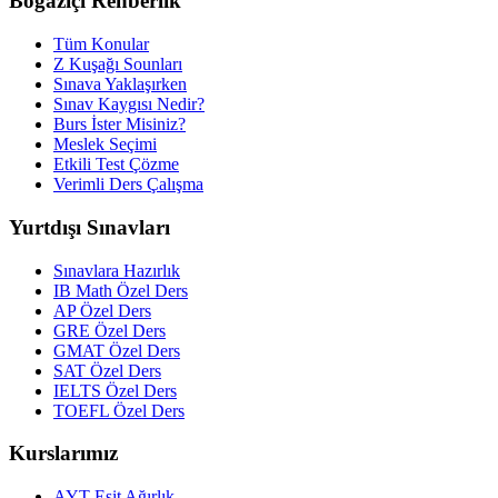
Boğaziçi Rehberlik
Tüm Konular
Z Kuşağı Sounları
Sınava Yaklaşırken
Sınav Kaygısı Nedir?
Burs İster Misiniz?
Meslek Seçimi
Etkili Test Çözme
Verimli Ders Çalışma
Yurtdışı Sınavları
Sınavlara Hazırlık
IB Math Özel Ders
AP Özel Ders
GRE Özel Ders
GMAT Özel Ders
SAT Özel Ders
IELTS Özel Ders
TOEFL Özel Ders
Kurslarımız
AYT Eşit Ağırlık