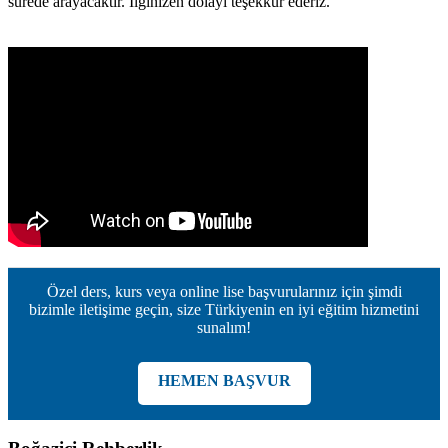
sürede arayacaktır. İlginizen dolayı teşekkür ederiz.
Özel ders, kurs veya online lise başvurularınız için şimdi
bizimle iletişime geçin, size Türkiyenin en iyi eğitim hizmetini
sunalım!
HEMEN BAŞVUR