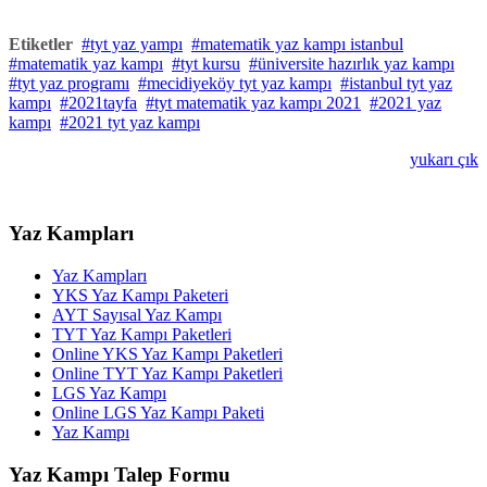
Etiketler
tyt yaz yampı
matematik yaz kampı istanbul
matematik yaz kampı
tyt kursu
üniversite hazırlık yaz kampı
tyt yaz programı
mecidiyeköy tyt yaz kampı
istanbul tyt yaz
kampı
2021tayfa
tyt matematik yaz kampı 2021
2021 yaz
kampı
2021 tyt yaz kampı
yukarı çık
Yaz Kampları
Yaz Kampları
YKS Yaz Kampı Paketeri
AYT Sayısal Yaz Kampı
TYT Yaz Kampı Paketleri
Online YKS Yaz Kampı Paketleri
Online TYT Yaz Kampı Paketleri
LGS Yaz Kampı
Online LGS Yaz Kampı Paketi
Yaz Kampı
Yaz Kampı Talep Formu