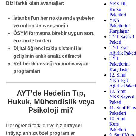
Bizi farklı kılan avantajlar:
YKS Dil
Kursu
Paketleri
İstanbul’un her noktasında şubeler
YKS
Paketlerini
ve online ders seçeneği
Karşılaştır
ÖSYM formatına birebir uygun soru
TYT Sayısal
çözüm teknikleri
Paketi
TYT Eşit
Dijital öğrenci takip sistemi ile
Ağırlık Paketi
gelişimin anlık analiz edilmesi
TYT
Rehberlik desteği ve motivasyon
Paketlerini
Karşılaştır
programları
12. Sınıf
YKS Eşit
Ağırlık Paketi
12. Sınıf
AYT’de Hedefin Tıp,
YKS Sayısal
Hukuk, Mühendislik veya
Paketi
11. Sınıf Kurs
Psikoloji mi?
Paketleri
10. Sınıf
Kurs
Her öğrenci farklıdır ve biz
bireysel
Paketleri
ihtiyaçlarınıza özel programlar
9. Sınıf Kurs