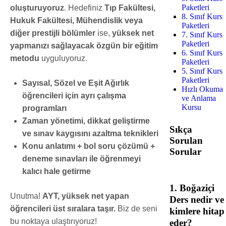
Paketleri
oluşturuyoruz
. Hedefiniz
Tıp Fakültesi,
8. Sınıf Kurs
Hukuk Fakültesi, Mühendislik veya
Paketleri
diğer prestijli bölümler
ise,
yüksek net
7. Sınıf Kurs
Paketleri
yapmanızı sağlayacak özgün bir eğitim
6. Sınıf Kurs
metodu
uyguluyoruz.
Paketleri
5. Sınıf Kurs
Paketleri
Sayısal, Sözel ve Eşit Ağırlık
Hızlı Okuma
öğrencileri için ayrı çalışma
ve Anlama
Kursu
programları
Zaman yönetimi, dikkat geliştirme
Sıkça
ve sınav kaygısını azaltma teknikleri
Sorulan
Konu anlatımı + bol soru çözümü +
Sorular
deneme sınavları ile öğrenmeyi
kalıcı hale getirme
1. Boğaziçi
Unutma!
AYT, yüksek net yapan
Ders nedir ve
öğrencileri üst sıralara taşır.
Biz de seni
kimlere hitap
bu noktaya ulaştırıyoruz!
eder?