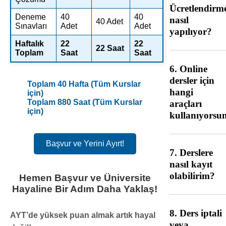
Ücretlendirm
Deneme
40
40
nasıl
40 Adet
Sınavları
Adet
Adet
yapılıyor?
Haftalık
22
22
22 Saat
Toplam
Saat
Saat
6. Online
dersler için
Toplam 40 Hafta (Tüm Kurslar
hangi
için)
Toplam 880 Saat (Tüm Kurslar
araçları
için)
kullanıyorsu
Başvur ve Yerini Ayırt!
7. Derslere
nasıl kayıt
olabilirim?
Hemen Başvur ve Üniversite
Hayaline Bir Adım Daha Yaklaş!
8. Ders iptali
AYT’de yüksek puan almak artık hayal
veya