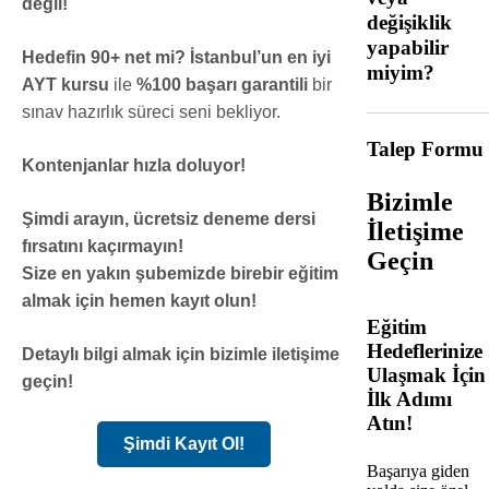
değil!
değişiklik
yapabilir
Hedefin 90+ net mi?
İstanbul’un en iyi
miyim?
AYT kursu
ile
%100 başarı garantili
bir
sınav hazırlık süreci seni bekliyor.
Talep Formu
Kontenjanlar hızla doluyor!
Bizimle
Şimdi arayın, ücretsiz deneme dersi
İletişime
fırsatını kaçırmayın!
Geçin
Size en yakın şubemizde birebir eğitim
almak için hemen kayıt olun!
Eğitim
Hedeflerinize
Detaylı bilgi almak için bizimle iletişime
Ulaşmak İçin
geçin!
İlk Adımı
Atın!
Şimdi Kayıt Ol!
Başarıya giden