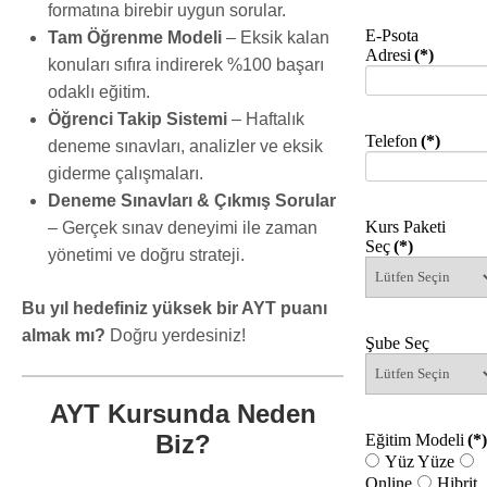
formatına birebir uygun sorular.
E-Psota
Tam Öğrenme Modeli
– Eksik kalan
Adresi
(*)
konuları sıfıra indirerek %100 başarı
odaklı eğitim.
Öğrenci Takip Sistemi
– Haftalık
Telefon
(*)
deneme sınavları, analizler ve eksik
giderme çalışmaları.
Deneme Sınavları & Çıkmış Sorular
Kurs Paketi
– Gerçek sınav deneyimi ile zaman
Seç
(*)
yönetimi ve doğru strateji.
Bu yıl hedefiniz yüksek bir AYT puanı
almak mı?
Doğru yerdesiniz!
Şube Seç
AYT Kursunda Neden
Biz?
Eğitim Modeli
(*)
Yüz Yüze
Online
Hibrit