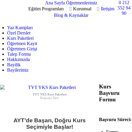
0 212
Ana Sayfa
Öğretmenlerimiz
552 94
Eğitim Programları
Kurumsal
İletişim
90
Blog & Kaynaklar
Yaz Kampları
Özel Dersler
Kurs Paketleri
Öğretmen Kayıt
Öğretmen Girişi
Talep Formu
Hakkımızda
Bayilik
Bayilerimiz
Kurs
Başvuru
TYT YKS Kurs Paketleri
Boğaziçi Ders
Formu
Başvuru Süreci:
AYT’de Başarı, Doğru Kurs
Seçimiyle Başlar!
Formu