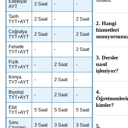
olmaktır.
Edebiyat
2 Saat
-
-
AYT
Tarih
2 Saat
-
2 Saat
TYT+AYT
2. Hangi
hizmetleri
Coğrafya
2 Saat
-
2 Saat
sunuyorsunu
TYT+AYT
Felsefe
-
-
2 Saat
TYT+AYT
3. Dersler
Fizik
nasıl
-
2 Saat
-
TYT+AYT
işleniyor?
Kimya
-
2 Saat
-
TYT+AYT
4.
Biyoloji
-
2 Saat
-
TYT+AYT
Öğretmenleri
kimler?
Etüt
5 Saat
5 Saat
5 Saat
TYT+AYT
Soru
3 Saat
3 Saat
3 Saat
5.
Çözümü