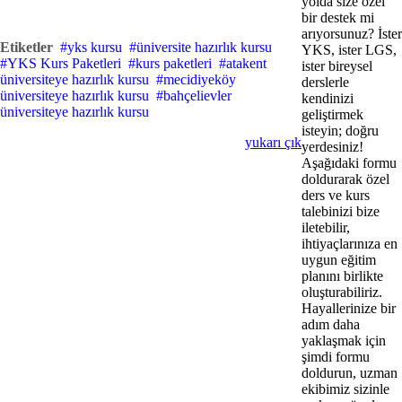
yolda size özel
bir destek mi
arıyorsunuz? İster
Etiketler
yks kursu
üniversite hazırlık kursu
YKS, ister LGS,
YKS Kurs Paketleri
kurs paketleri
atakent
ister bireysel
üniversiteye hazırlık kursu
mecidiyeköy
derslerle
üniversiteye hazırlık kursu
bahçelievler
kendinizi
üniversiteye hazırlık kursu
geliştirmek
isteyin; doğru
yukarı çık
yerdesiniz!
Aşağıdaki formu
doldurarak özel
ders ve kurs
talebinizi bize
iletebilir,
ihtiyaçlarınıza en
uygun eğitim
planını birlikte
oluşturabiliriz.
Hayallerinize bir
adım daha
yaklaşmak için
şimdi formu
doldurun, uzman
ekibimiz sizinle