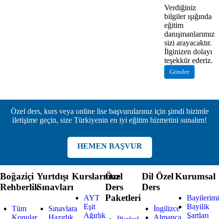
Verdiğiniz
bilgiler ışığında
eğitim
danışmanlarımız
sizi arayacaktır.
İlginizen dolayı
teşekkür ederiz.
Gönder
Özel ders, kurs veya online lise başvurularınız için şimdi bizimle
iletişime geçin, size Türkiyenin en iyi eğitim hizmetini sunalım!
HEMEN BAŞVUR
Boğaziçi
Yurtdışı
Kurslarımız
Özel
Dil Özel
Kurumsal
Rehberlik
Sınavları
Ders
Ders
Paketleri
AYT
Bayilerim
Eşit
Bayilik
Tüm
Sınavlara
İngilizce
Ağırlık
Şartları
Konular
Hazırlık
Almanca