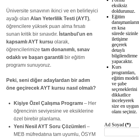
eksiksiz
Üniversite sınavının ikinci ve en belirleyici
doldurunuz.
Eğitim
ayağı olan
Alan Yeterlilik Testi (AYT)
,
danışmanları
öğrencilere yüksek puan alma fırsatı
en kısa
sürede sizinle
sunan kritik bir sınavdır.
İstanbul’un en
iletişime
kapsamlı AYT kursu
olarak,
geçerek
öğrencilerimize
tam donanımlı, sınav
detaylı
bilgilendirme
odaklı ve başarı garantili
bir eğitim
yapacaktır.
programı sunuyoruz.
Kurs
programları,
eğitim modeli
Peki, seni diğer adaylardan bir adım
ve şube
öne geçirecek AYT kursu nasıl olmalı?
seçeneklerini
dikkatlice
inceleyerek
Kişiye Özel Çalışma Programı
– Her
size en uygun
öğrencinin seviyesine ve eksiklerine
olanı seçiniz.
özel birebir planlama.
Ad Soyad
(*)
Yeni Nesil AYT Soru Çözümleri
–
MEB müfredatına tam uyumlu, ÖSYM