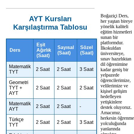
Boğaziçi Ders,
AYT Kursları
her yaştan bireye
Karşılaştırma Tablosu
yönelik kaliteli
eğitim hizmetleri
sunan bir
platformdur.
Eşit
Sayısal
Sözel
İlkokuldan
Ders
Ağırlık
(Saat)
(Saat)
üniversiteye,
(Saat)
sınav hazırlıktan
dil öğrenimine
Matematik
2 Saat
2 Saat
3 Saat
kadar geniş bir
TYT
yelpazede
öğrencilerimize,
Geometri
velilerimize ve
TYT +
2 Saat
2 Saat
2 Saat
kişisel gelişim
AYT
hedefleyen
yetişkinlere
Matematik
2 Saat
2 Saat
-
destek oluyoruz.
AYT
Amacımız,
herkesin öğrenme
Türkçe
2 Saat
2 Saat
3 Saat
yolculuğunda
TYT
yanlarında