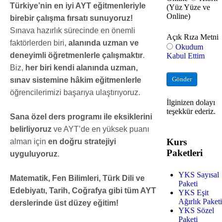
Türkiye’nin en iyi AYT eğitmenleriyle
(Yüz Yüze ve
Online)
birebir çalışma fırsatı sunuyoruz!
Sınava hazırlık sürecinde en önemli
Açık Rıza Metni
faktörlerden biri,
alanında uzman ve
Okudum
deneyimli öğretmenlerle çalışmaktır
.
Kabul Ettim
Biz,
her biri kendi alanında uzman,
Gönder
sınav sistemine hâkim eğitmenlerle
öğrencilerimizi başarıya ulaştırıyoruz.
İlginizen dolayı
teşekkür ederiz.
Sana özel ders programı ile eksiklerini
belirliyoruz
ve AYT’de en yüksek puanı
Kurs
alman için
en doğru stratejiyi
Paketleri
uyguluyoruz
.
YKS Sayısal
Matematik, Fen Bilimleri, Türk Dili ve
Paketi
Edebiyatı, Tarih, Coğrafya gibi tüm AYT
YKS Eşit
Ağırlık Paketi
derslerinde üst düzey eğitim!
YKS Sözel
Paketi