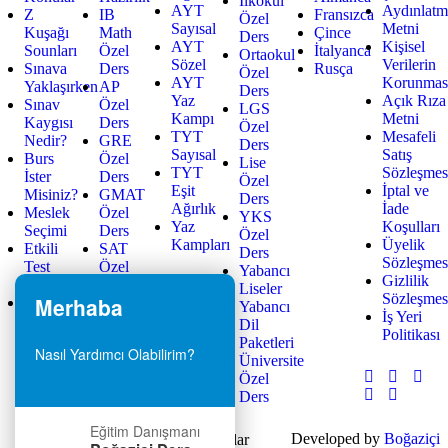
İlkokul
AYT
Aydınlat
Z
IB
Fransızca
Özel
Sayısal
Metni
Kuşağı
Math
Çince
Ders
AYT
Kişisel
Sounları
Özel
İtalyanca
Ortaokul
Sözel
Verilerin
Sınava
Ders
Rusça
Özel
AYT
Korunmas
Yaklaşırken
AP
Ders
Yaz
Açık Rıza
Sınav
Özel
LGS
Kampı
Metni
Kaygısı
Ders
Özel
TYT
Mesafeli
Nedir?
GRE
Ders
Sayısal
Satış
Burs
Özel
Lise
TYT
Sözleşmes
İster
Ders
Özel
Eşit
İptal ve
Misiniz?
GMAT
Ders
Ağırlık
İade
Meslek
Özel
YKS
Yaz
Koşulları
Seçimi
Ders
Özel
Kampları
Üyelik
Etkili
SAT
Ders
Sözleşmes
Test
Özel
Yabancı
Gizlilik
Çözme
Ders
Liseler
Sözleşmes
Merhaba
Verimli
IELTS
Yabancı
İş Yeri
Ders
Özel
Dil
Politikası
Çalışma
Ders
Paketleri
Nasıl Yardımcı Olabilirim?
TOEFL
Üniversite
Özel
Özel
Ders
Ders
Eğitim Danışmanı
Developed by
Boğaziçi