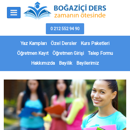
0 212 552 94 90
Yaz Kampları
Özel Dersler
Kurs Paketleri
Öğretmen Kayıt
Öğretmen Girişi
Talep Formu
Hakkımızda
Bayilik
Bayilerimiz