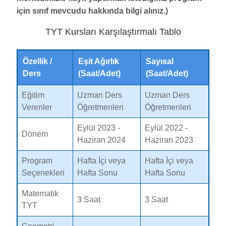
için sınıf mevcudu hakkında bilgi alınız.)
TYT Kursları Karşılaştırmalı Tablo
Özellik /
Eşit Ağırlık
Sayısal
Ders
(Saat/Adet)
(Saat/Adet)
Eğitim
Uzman Ders
Uzman Ders
Verenler
Öğretmenleri
Öğretmenleri
Eylül 2023 -
Eylül 2022 -
Dönem
Haziran 2024
Haziran 2023
Program
Hafta İçi veya
Hafta İçi veya
Seçenekleri
Hafta Sonu
Hafta Sonu
Matematik
3 Saat
3 Saat
TYT