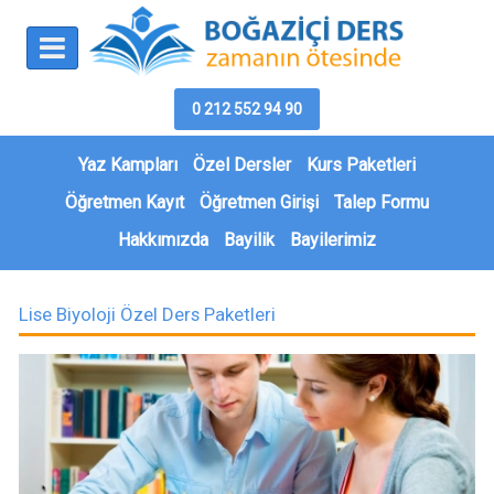
0 212 552 94 90
Yaz Kampları
Özel Dersler
Kurs Paketleri
Öğretmen Kayıt
Öğretmen Girişi
Talep Formu
Hakkımızda
Bayilik
Bayilerimiz
Lise Biyoloji Özel Ders Paketleri