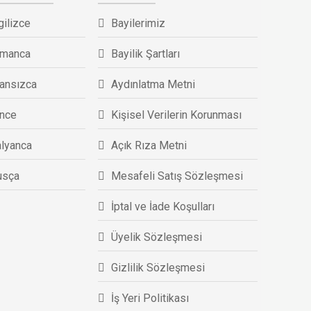
gilizce
Bayilerimiz
lmanca
Bayilik Şartları
ransızca
Aydınlatma Metni
ince
Kişisel Verilerin Korunması
alyanca
Açık Rıza Metni
usça
Mesafeli Satış Sözleşmesi
İptal ve İade Koşulları
Üyelik Sözleşmesi
Gizlilik Sözleşmesi
İş Yeri Politikası