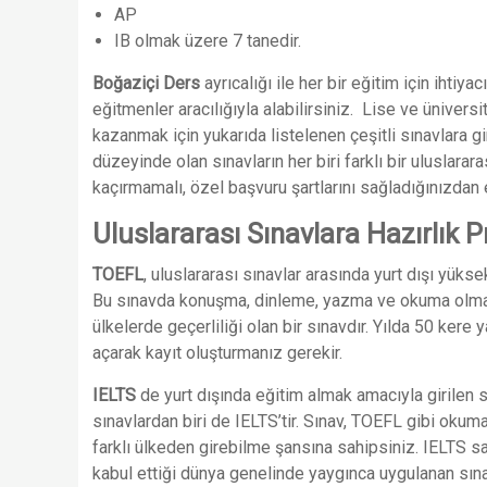
AP
IB olmak üzere 7 tanedir.
Boğaziçi Ders
ayrıcalığı ile her bir eğitim için iht
eğitmenler aracılığıyla alabilirsiniz. Lise ve üniver
kazanmak için yukarıda listelenen çeşitli sınavlara 
düzeyinde olan sınavların her biri farklı bir uluslara
kaçırmamalı, özel başvuru şartlarını sağladığınızdan
Uluslararası Sınavlara Hazırlık 
TOEFL
, uluslararası sınavlar arasında yurt dışı yükse
Bu sınavda konuşma, dinleme, yazma ve okuma olmak 
ülkelerde geçerliliği olan bir sınavdır. Yılda 50 kere
açarak kayıt oluşturmanız gerekir.
IELTS
de yurt dışında eğitim almak amacıyla girilen sı
sınavlardan biri de IELTS’tir. Sınav, TOEFL gibi ok
farklı ülkeden girebilme şansına sahipsiniz. IELTS
kabul ettiği dünya genelinde yaygınca uygulanan sına