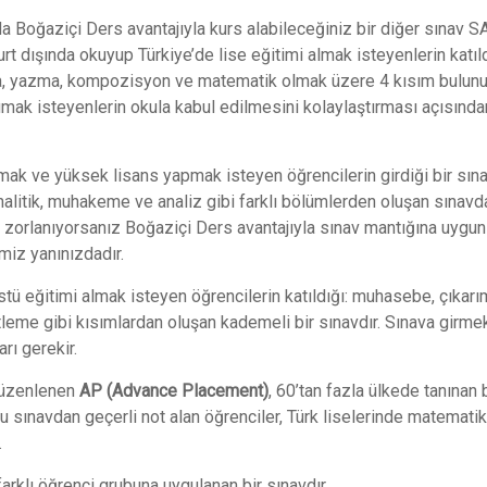
Boğaziçi Ders avantajıyla kurs alabileceğiniz bir diğer sınav SAT
t dışında okuyup Türkiye’de lise eğitimi almak isteyenlerin katıl
uma, yazma, kompozisyon ve matematik olmak üzere 4 kısım bulunu
mak isteyenlerin okula kabul edilmesini kolaylaştırması açısında
ak ve yüksek lisans yapmak isteyen öğrencilerin girdiği bir sına
nalitik, muhakeme ve analiz gibi farklı bölümlerden oluşan sınavd
orlanıyorsanız Boğaziçi Ders avantajıyla sınav mantığına uygun
miz yanınızdadır.
stü eğitimi almak isteyen öğrencilerin katıldığı: muhasebe, çıkar
leme gibi kısımlardan oluşan kademeli bir sınavdır. Sınava girme
rı gerekir.
düzenlenen
AP (Advance Placement)
, 60’tan fazla ülkede tanınan 
Bu sınavdan geçerli not alan öğrenciler, Türk liselerinde matematik,
.
farklı öğrenci grubuna uygulanan bir sınavdır.