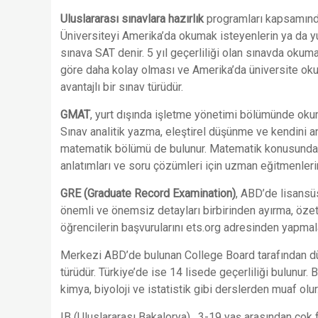
Uluslararası sınavlara hazırlık
programları kapsamında 
Üniversiteyi Amerika’da okumak isteyenlerin ya da yur
sınava SAT denir. 5 yıl geçerliliği olan sınavda ok
göre daha kolay olması ve Amerika’da üniversite oku
avantajlı bir sınav türüdür.
GMAT
, yurt dışında işletme yönetimi bölümünde okum
Sınav analitik yazma, eleştirel düşünme ve kendini a
matematik bölümü de bulunur. Matematik konusunda z
anlatımları ve soru çözümleri için uzman eğitmenleri
GRE (Graduate Record Examination)
, ABD’de lisansü
önemli ve önemsiz detayları birbirinden ayırma, özet
öğrencilerin başvurularını ets.org adresinden yapmala
Merkezi ABD’de bulunan College Board tarafından 
türüdür. Türkiye’de ise 14 lisede geçerliliği bulunur. 
kimya, biyoloji ve istatistik gibi derslerden muaf olur
IB (Uluslararası Bakalorya) , 3-19 yaş arasından çok 