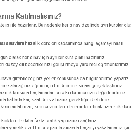
arına Katılmalısınız?
tejisi ile hazırlanır. Bu nedenle her sınav özelinde ayrı kurslar olu
ası sınavlara hazırlık
dersleri kapsamında hangi aşamayı nasıl
un olarak her sınav için ayrı bir kurs planı hazırlarız.
ileri düzey dil becerilerinizi geliştirmeye yardımcı eğitmenlerimiz
ınava girebileceğiniz yerler konusunda da bilgilendirme yaparız.
ce alacağınız eğitim için bir deneme sınavı gerçekleştiririz.
zırlık kursuna başlamadan önceki durumunuzu değerlendiririz.
 haftada kaç saat ders almanız gerektiğini belirleriz.
r konu anlatımları, soru çözümleri, denemeler olmak üzere ilk du
eknikleri ile daha fazla pratik yapmanızı sağlarız.
ara yönelik özel bir programla sınavda başarıyı yakalamanız içi