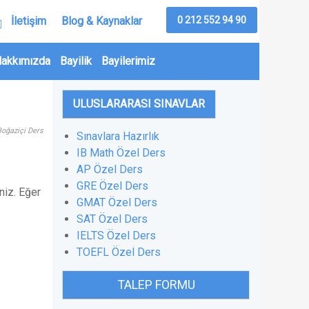
0 212 552 94 90
İletişim
Blog & Kaynaklar
akkımızda
Bayilik
Bayilerimiz
ULUSLARARASI SINAVLAR
Boğaziçi Ders
Sınavlara Hazırlık
IB Math Özel Ders
AP Özel Ders
GRE Özel Ders
niz. Eğer
GMAT Özel Ders
SAT Özel Ders
IELTS Özel Ders
TOEFL Özel Ders
TALEP FORMU