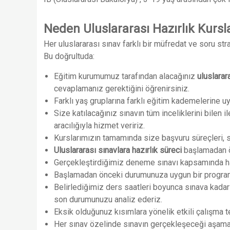
Neden Uluslararası Hazırlık Kursl
Her uluslararası sınav farklı bir müfredat ve soru stra
Bu doğrultuda:
Eğitim kurumumuz tarafından alacağınız
uluslarar
cevaplamanız gerektiğini öğrenirsiniz.
Farklı yaş gruplarına farklı eğitim kademelerine uyg
Size katılacağınız sınavın tüm inceliklerini bilen 
aracılığıyla hizmet veririz.
Kurslarımızın tamamında size başvuru süreçleri, s
Uluslararası sınavlara hazırlık süreci
başlamadan ön
Gerçekleştirdiğimiz deneme sınavı kapsamında ha
Başlamadan önceki durumunuza uygun bir programla
Belirlediğimiz ders saatleri boyunca sınava kada
son durumunuzu analiz ederiz.
Eksik olduğunuz kısımlara yönelik etkili çalışma t
Her sınav özelinde sınavın gerçekleşeceği aşamal