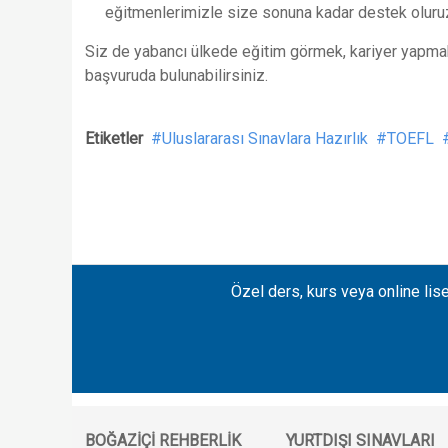
eğitmenlerimizle size sonuna kadar destek oluru
Siz de yabancı ülkede eğitim görmek, kariyer yapma
başvuruda bulunabilirsiniz.
Etiketler
Uluslararası Sınavlara Hazırlık
TOEFL
Özel ders, kurs veya online lise
BOĞAZIÇI REHBERLIK
YURTDIŞI SINAVLARI