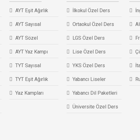
AYT Eşit Ağırlık
İlkokul Özel Ders
İn
AYT Sayısal
Ortaokul Özel Ders
A
AYT Sözel
LGS Özel Ders
F
AYT Yaz Kampı
Lise Özel Ders
Ç
TYT Sayısal
YKS Özel Ders
İt
TYT Eşit Ağırlık
Yabancı Liseler
R
Yaz Kampları
Yabancı Dil Paketleri
Üniversite Özel Ders