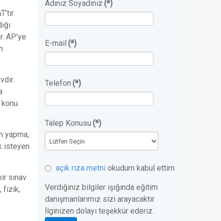
Adınız Soyadınız
(*)
’tır.
dığı
r. AP’ye
E-mail
(*)
n
vdır.
Telefon
(*)
a
 konu
Talep Konusu
(*)
ım yapma,
k isteyen
açık rıza metni
okudum kabul ettim
bir sınav
Verdiğiniz bilgiler ışığında eğitim
 fizik,
danışmanlarımız sizi arayacaktır.
İlginizen dolayı teşekkür ederiz.