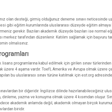
iyacınız olan desteği, girmiş olduğunuz deneme sınavı neticesinde 
sitesi gibi eğitim kurumlarında uluslararası düzeyde eğitim almaya
girmeniz gerekir. Bazıları akademik düzeyde bazıları ise normal eğ
rası merkez tarafından düzenlenir. Katılım sağlamak için başvuru tar
 emin olmalısınız.
Programları
k lisans programlarına kabul edilmek için girilen sınav türlerinden b
üzere 4 aşama vardır. Toefl, Amerika ve Avrupa olmak üzere çeş
 yapılan bu uluslararası sınav türüne katılmak için est.org adresin
navlardan bir diğeridir. İngilizce dilinde hazırlanabileceğiniz ulus
uma, dinleme, yazma ve konuşma olmak üzere 4 kısımdan oluşur. Sı
 sadece akademik anlamda değil, akademik olmayan birçok kurumu
vlardan biridir.