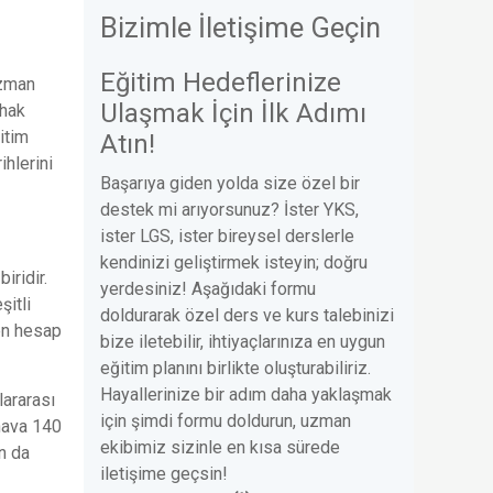
Bizimle İletişime Geçin
Eğitim Hedeflerinize
uzman
Ulaşmak İçin İlk Adımı
 hak
itim
Atın!
ihlerini
Başarıya giden yolda size özel bir
destek mi arıyorsunuz? İster YKS,
ister LGS, ister bireysel derslerle
kendinizi geliştirmek isteyin; doğru
iridir.
yerdesiniz! Aşağıdaki formu
itli
doldurarak özel ders ve kurs talebinizi
den hesap
bize iletebilir, ihtiyaçlarınıza en uygun
eğitim planını birlikte oluşturabiliriz.
Hayallerinize bir adım daha yaklaşmak
lararası
için şimdi formu doldurun, uzman
nava 140
ekibimiz sizinle en kısa sürede
n da
iletişime geçsin!