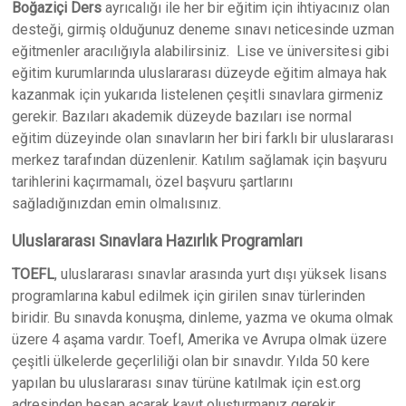
Boğaziçi Ders
ayrıcalığı ile her bir eğitim için ihtiyacınız olan
desteği, girmiş olduğunuz deneme sınavı neticesinde uzman
eğitmenler aracılığıyla alabilirsiniz. Lise ve üniversitesi gibi
eğitim kurumlarında uluslararası düzeyde eğitim almaya hak
kazanmak için yukarıda listelenen çeşitli sınavlara girmeniz
gerekir. Bazıları akademik düzeyde bazıları ise normal
eğitim düzeyinde olan sınavların her biri farklı bir uluslararası
merkez tarafından düzenlenir. Katılım sağlamak için başvuru
tarihlerini kaçırmamalı, özel başvuru şartlarını
sağladığınızdan emin olmalısınız.
Uluslararası Sınavlara Hazırlık Programları
TOEFL
, uluslararası sınavlar arasında yurt dışı yüksek lisans
programlarına kabul edilmek için girilen sınav türlerinden
biridir. Bu sınavda konuşma, dinleme, yazma ve okuma olmak
üzere 4 aşama vardır. Toefl, Amerika ve Avrupa olmak üzere
çeşitli ülkelerde geçerliliği olan bir sınavdır. Yılda 50 kere
yapılan bu uluslararası sınav türüne katılmak için est.org
adresinden hesap açarak kayıt oluşturmanız gerekir.