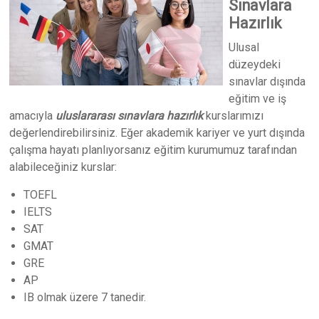
Sınavlara
Hazırlık
Ulusal
düzeydeki
sınavlar dışında
eğitim ve iş
amacıyla
uluslararası sınavlara hazırlık
kurslarımızı
değerlendirebilirsiniz. Eğer akademik kariyer ve yurt dışında
çalışma hayatı planlıyorsanız eğitim kurumumuz tarafından
alabileceğiniz kurslar:
TOEFL
IELTS
SAT
GMAT
GRE
AP
IB olmak üzere 7 tanedir.