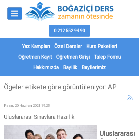
0 212 552 94 90
Yaz Kampları
Özel Dersler
Kurs Paketleri
Öğretmen Kayıt
Öğretmen Girişi
Talep Formu
Hakkımızda
Bayilik
Bayilerimiz
Ögeler etikete göre görüntüleniyor: AP
Pazar, 20 Haziran 2021 19:25
Uluslararası Sınavlara Hazırlık
Uluslararası