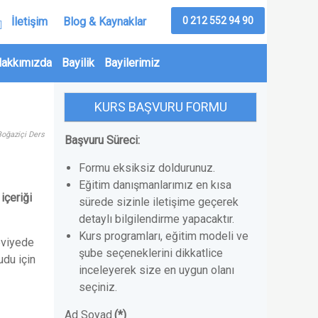
0 212 552 94 90
İletişim
Blog & Kaynaklar
akkımızda
Bayilik
Bayilerimiz
KURS BAŞVURU FORMU
Boğaziçi Ders
Başvuru Süreci:
Formu eksiksiz doldurunuz.
Eğitim danışmanlarımız en kısa
içeriği
sürede sizinle iletişime geçerek
detaylı bilgilendirme yapacaktır.
Kurs programları, eğitim modeli ve
seviyede
şube seçeneklerini dikkatlice
udu için
inceleyerek size en uygun olanı
seçiniz.
Ad Soyad
(*)