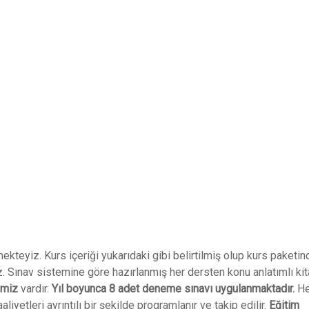
eyiz. Kurs içeriği yukarıdaki gibi belirtilmiş olup kurs paketin
z. Sınav sistemine göre hazırlanmış her dersten konu anlatımlı kit
imiz
vardır.
Yıl boyunca 8 adet deneme sınavı uygulanmaktadır.
He
liyetleri ayrıntılı bir şekilde programlanır ve takip edilir.
Eğitim