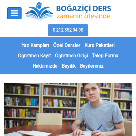
0 212 552 94 90
Yaz Kampları
Özel Dersler
Kurs Paketleri
Öğretmen Kayıt
Öğretmen Girişi
Talep Formu
Hakkımızda
Bayilik
Bayilerimiz