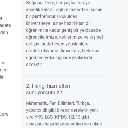
Boğaziçi Ders, her yaştan bireye
yönelik kaliteli eğitim hizmetleri sunan
bir platformdur. İlkokuldan
n
üniversiteye, sınav hazırlıktan dil
 adeta
öğrenimine kadar geniş bir yelpazede
meden
öğrencilerimize, velilerimize ve kişisel
gelişim hedefleyen yetişkinlere
destek oluyoruz. Amacımız, herkesin
öğrenme yolculuğunda yanlarında
ini,
olmaktır.
eden
ir;
2. Hangi hizmetleri
sunuyorsunuz?
Matematik, Fen Bilimleri, Türkçe,
yabancı dil gibi birebir derslerin yanı
 Ders
sıra YKS, LGS, KPDS, IELTS gibi
sınavlara hazırlık programları ve online