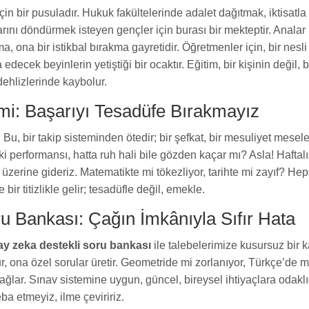
çin bir pusuladır. Hukuk fakültelerinde adalet dağıtmak, iktisatla
larını döndürmek isteyen gençler için burası bir mekteptir. Analar
a, ona bir istikbal bırakma gayretidir. Öğretmenler için, bir nesli
edecek beyinlerin yetiştiği bir ocaktır. Eğitim, bir kişinin değil, b
 dehlizlerinde kaybolur.
mi: Başarıyı Tesadüfe Bırakmayız
 Bu, bir takip sisteminden ötedir; bir şefkat, bir mesuliyet mesele
 performansı, hatta ruh hali bile gözden kaçar mı? Asla! Haftalı
 üzerine gideriz. Matematikte mi tökezliyor, tarihte mi zayıf? Hep
e bir titizlikle gelir; tesadüfle değil, emekle.
u Bankası: Çağın İmkânıyla Sıfır Hata
y zeka destekli soru bankası
ile talebelerimize kusursuz bir 
r, ona özel sorular üretir. Geometride mi zorlanıyor, Türkçe’de m
ağlar. Sınav sistemine uygun, güncel, bireysel ihtiyaçlara odaklıd
ba etmeyiz, ilme çeviririz.