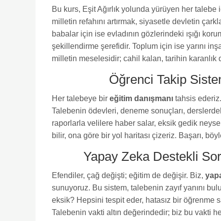
Bu kurs, Eşit Ağırlık yolunda yürüyen her talebe i
milletin refahını artırmak, siyasetle devletin çark
babalar için ise evladının gözlerindeki ışığı korum
şekillendirme şerefidir. Toplum için ise yarını inşa 
milletin meselesidir; cahil kalan, tarihin karanlık
Öğrenci Takip Siste
Her talebeye bir
eğitim danışmanı
tahsis ederiz.
Talebenin ödevleri, deneme sonuçları, derslerdeki
raporlarla velilere haber salar, eksik gedik neyse
bilir, ona göre bir yol haritası çizeriz. Başarı, böyl
Yapay Zeka Destekli Sor
Efendiler, çağ değişti; eğitim de değişir. Biz,
yapa
sunuyoruz. Bu sistem, talebenin zayıf yanını bulu
eksik? Hepsini tespit eder, hatasız bir öğrenme s
Talebenin vakti altın değerindedir; biz bu vakti he