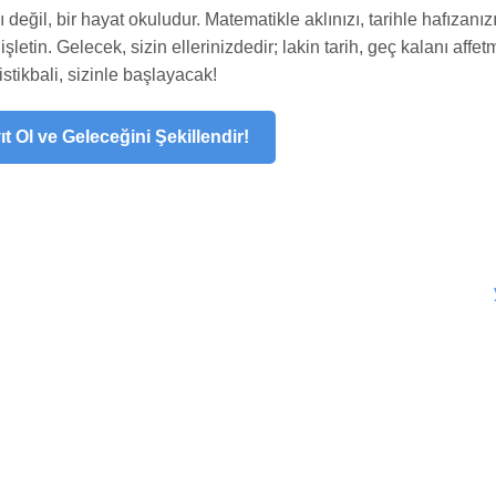
 değil, bir hayat okuludur. Matematikle aklınızı, tarihle hafızanızı
letin. Gelecek, sizin ellerinizdedir; lakin tarih, geç kalanı affet
 istikbali, sizinle başlayacak!
t Ol ve Geleceğini Şekillendir!