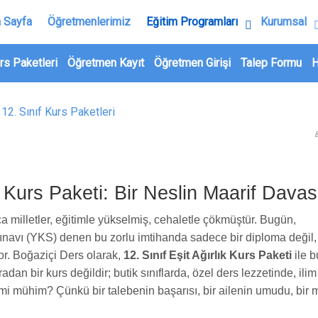
 Sayfa
Öğretmenlerimiz
Eğitim Programları
Kurumsal
rs Paketleri
Öğretmen Kayıt
Öğretmen Girişi
Talep Formu
H
S Kurs Paketi: Bir Neslin Maarif Davas
ca milletler, eğitimle yükselmiş, cehaletle çökmüştür. Bugün,
ınavı (YKS) denen bu zorlu imtihanda sadece bir diploma değil, 
r. Boğaziçi Ders olarak,
12. Sınıf Eşit Ağırlık Kurs Paketi
ile b
dan bir kurs değildir; butik sınıflarda, özel ders lezzetinde, ilim
n mi mühim? Çünkü bir talebenin başarısı, bir ailenin umudu, bir m