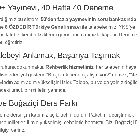
+ Yayınevi, 40 Hafta 40 Deneme
rdiğimiz bu sistem,
50’den fazla yayınevinin soru bankasında
ne
8 ÖZDEBİR Türkiye Geneli sınavı
ile talebelerimizi YKS’ye
dır; talebe, kendi eksiklerini görür, hocalarımızla kapatır. Dene
i öğretiriz.
alebeyi Anlamak, Başarıya Taşımak
n ruhuna dokunmaktır.
Rehberlik hizmetimiz
, her talebenin hayal
motive eder, yol gösterir. “Bu çocuk neden çalışmıyor?” demez, “N
 evladın adım adım yükselişini izler. Talebe, bu yolda yalnız değild
deki umut, bir milletin yarınıdır.
ve Boğaziçi Ders Farkı
eme dersi için kapımız açık; gelin, görün. Paket mi değiştirmek
a milletler, ilimle yükselmiş, cehaletle batmıştır. Biz, Boğaziçi
giyi veririz.