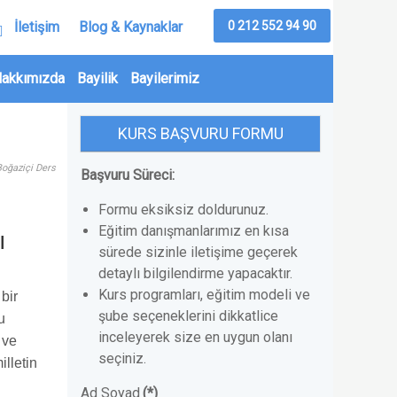
0 212 552 94 90
İletişim
Blog & Kaynaklar
akkımızda
Bayilik
Bayilerimiz
KURS BAŞVURU FORMU
Boğaziçi Ders
Başvuru Süreci:
Formu eksiksiz doldurunuz.
Eğitim danışmanlarımız en kısa
ı
sürede sizinle iletişime geçerek
detaylı bilgilendirme yapacaktır.
Kurs programları, eğitim modeli ve
bir
şube seçeneklerini dikkatlice
u
inceleyerek size en uygun olanı
 ve
seçiniz.
illetin
Ad Soyad
(*)