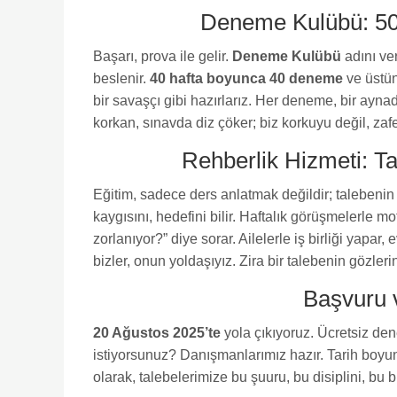
Deneme Kulübü: 50
Başarı, prova ile gelir.
Deneme Kulübü
adını ve
beslenir.
40 hafta boyunca 40 deneme
ve üstü
bir savaşçı gibi hazırlarız. Her deneme, bir ayna
korkan, sınavda diz çöker; biz korkuyu değil, zafer
Rehberlik Hizmeti: T
Eğitim, sadece ders anlatmak değildir; talebeni
kaygısını, hedefini bilir. Haftalık görüşmelerle 
zorlanıyor?” diye sorar. Ailelerle iş birliği yapar,
bizler, onun yoldaşıyız. Zira bir talebenin gözlerin
Başvuru 
20 Ağustos 2025’te
yola çıkıyoruz. Ücretsiz den
istiyorsunuz? Danışmanlarımız hazır. Tarih boyunc
olarak, talebelerimize bu şuuru, bu disiplini, bu bil