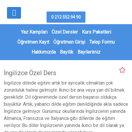
0 212 552 94 90
Yaz Kampları
Özel Dersler
Kurs Paketleri
Öğretmen Kayıt
Öğretmen Girişi
Talep Formu
Hakkımızda
Bayilik
Bayilerimiz
İngilizce Özel Ders
İngilizce dilinde eğitim artık bir ayrıcalık olmaktan çok
zorunluluk haline gelmiştir. İkinci bir ana veya yan dil bilmek
gereklidir. Dil öğreniminde özel dersin başarısı oldukça
büyüktür. Artık, yabancı dilde eğitim denildiğinde akla sadece
İngilizce gelmiyor. Günümüz okullarında İngilizcenin yanında
Almanca, Fransızca ve İtalyanca gibi dillerde de eğitim
veriliyor. Bu diller İngilizcenin yanında ikinci bir dil olarak ya