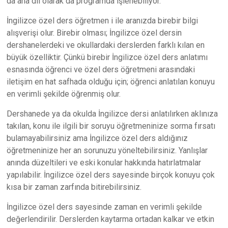
da ana dil olarak da programda işlenebiliyor.
İngilizce özel ders öğretmen i ile aranızda birebir bilgi
alışverişi olur. Birebir olması; İngilizce özel dersin
dershanelerdeki ve okullardaki derslerden farklı kılan en
büyük özelliktir. Çünkü birebir İngilizce özel ders anlatımı
esnasında öğrenci ve özel ders öğretmeni arasındaki
iletişim en hat safhada olduğu için; öğrenci anlatılan konuyu
en verimli şekilde öğrenmiş olur.
Dershanede ya da okulda İngilizce dersi anlatılırken aklınıza
takılan, konu ile ilgili bir soruyu öğretmeninize sorma fırsatı
bulamayabilirsiniz ama İngilizce özel ders aldığınız
öğretmeninize her an sorunuzu yöneltebilirsiniz. Yanlışlar
anında düzeltileri ve eski konular hakkında hatırlatmalar
yapılabilir. İngilizce özel ders sayesinde birçok konuyu çok
kısa bir zaman zarfında bitirebilirsiniz.
İngilizce özel ders sayesinde zaman en verimli şekilde
değerlendirilir. Derslerden kaytarma ortadan kalkar ve etkin