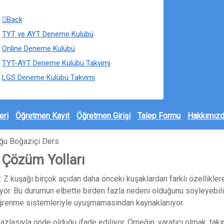
Back
TYT ve AYT Deneme Kulübü
Online Deneme Kulübü
TYT-AYT Deneme Kulübü Takvimi
LGS Deneme Kulübü Takvimi
eri
Öğretmen Kayıt
Öğretmen Girişi
Talep Formu
Hakkımız
ğu
Boğaziçi Ders
 Çözüm Yolları
r. Z kuşağı birçok açıdan daha önceki kuşaklardan farklı özellikler
ıyor. Bu durumun elbette birden fazla nedeni olduğunu söyleyebil
 öğrenme sistemleriyle uyuşmamasından kaynaklanıyor.
zlasıyla önde olduğu ifade ediliyor. Örneğin; yaratıcı olmak, takı