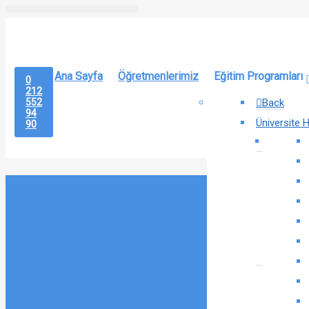
Ana Sayfa
Öğretmenlerimiz
Eğitim Programları
0
212
Back
552
94
Üniversite H
90