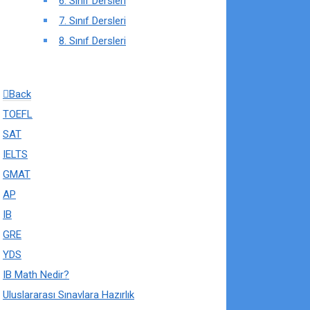
6. Sınıf Dersleri
7. Sınıf Dersleri
8. Sınıf Dersleri
Back
TOEFL
SAT
IELTS
GMAT
AP
IB
GRE
YDS
IB Math Nedir?
Uluslararası Sınavlara Hazırlık