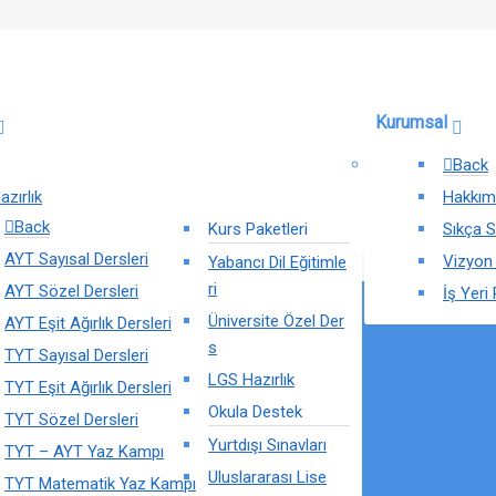
Kurumsal
Back
azırlık
Hakkım
Back
Kurs Paketleri
Sıkça S
AYT Sayısal Dersleri
Vizyon
Yabancı Dil Eğitimle
ri
AYT Sözel Dersleri
İş Yeri 
Üniversite Özel Der
AYT Eşit Ağırlık Dersleri
s
TYT Sayısal Dersleri
LGS Hazırlık
TYT Eşit Ağırlık Dersleri
Okula Destek
TYT Sözel Dersleri
Yurtdışı Sınavları
TYT – AYT Yaz Kampı
Uluslararası Lise
TYT Matematik Yaz Kampı