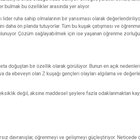
 bulmak bu özellikler arasında yer alıyor.
rı lider ruha sahip olmalarının bir yansıması olarak değerlendirili
ini daha ön planda tutuyorlar. Tüm bu kuşak çatışması ve öğrenme
ulunuyor. Çözüm sağlayabilmek için ise yaşanan öğrenme zorluğu
eta doğuştan bir özellik olarak görülüyor. Bunun en açık nedenle
i ya da ebeveyn olan Z kuşağı gençleri olayları algılama ve değ
eksiklik değil, aksine maddesel şeylere fazla odaklanmaktan kayn
sız davranışlar, öğrenmeyi ve gelişmeyi güçleştiriyor. Neticede 