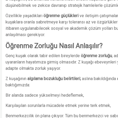
düşünebilmek ve zekice davranıp stratejik hamlelerle çözümler
Özellikle yaşadıkları
öğrenme güçlükleri
ve iletişim çatışmala
kuşaklara oranla sabretmeye karşı toleransı az ve özgürlükler
itibaren uygulanabilecek sosyal ve akademik çözüm yolları b
anlaşılması gerekiyor.
Öğrenme Zorluğu Nasıl Anlaşılır?
Genç kuşak olarak tabir edilen bireylerde
öğrenme zorluğu
,
ad
uyaranların hayatımıza girmiş olmasıdır. Z kuşağı ebeveynler
adapte olmakta zorluk yaşıyor.
Z kuşağının
algılama bozukluğu belirtileri;
aslına bakıldığında 
baktığımızda:
Bir alanda sadece yükselmeyi hedeflemek,
Karşılaşılan sorunlarla mücadele etmek yerine terk etmek,
Benmerkezcilik ön plana çıkıyor. Tüm bu benmerkezci ve sabır