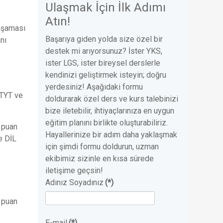
Ulaşmak İçin İlk Adımı
Atın!
 aşaması
Başarıya giden yolda size özel bir
nı
destek mi arıyorsunuz? İster YKS,
ister LGS, ister bireysel derslerle
kendinizi geliştirmek isteyin; doğru
yerdesiniz! Aşağıdaki formu
 TYT ve
doldurarak özel ders ve kurs talebinizi
bize iletebilir, ihtiyaçlarınıza en uygun
eğitim planını birlikte oluşturabiliriz.
 puan
Hayallerinize bir adım daha yaklaşmak
e DİL
için şimdi formu doldurun, uzman
ekibimiz sizinle en kısa sürede
iletişime geçsin!
Adınız Soyadınız
(*)
, puan
E-mail
(*)