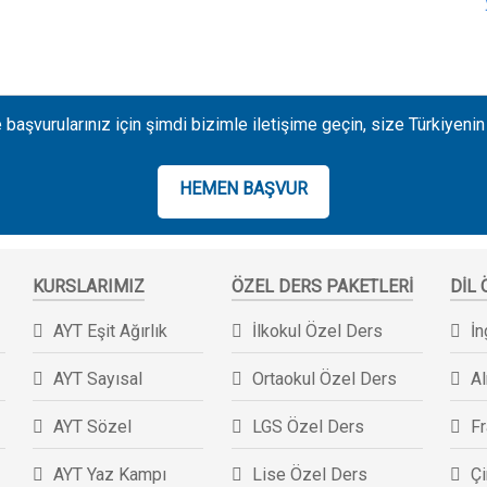
 başvurularınız için şimdi bizimle iletişime geçin, size Türkiyenin
HEMEN BAŞVUR
KURSLARIMIZ
ÖZEL DERS PAKETLERI
DIL
AYT Eşit Ağırlık
İlkokul Özel Ders
İn
AYT Sayısal
Ortaokul Özel Ders
A
AYT Sözel
LGS Özel Ders
F
AYT Yaz Kampı
Lise Özel Ders
Ç