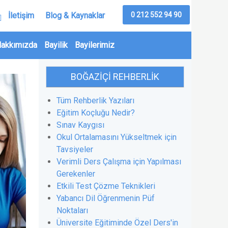
0 212 552 94 90
İletişim
Blog & Kaynaklar
akkımızda
Bayilik
Bayilerimiz
BOĞAZIÇI REHBERLIK
Tüm Rehberlik Yazıları
Eğitim Koçluğu Nedir?
Sınav Kaygısı
Okul Ortalamasını Yükseltmek için
Tavsiyeler
Verimli Ders Çalışma için Yapılması
Gerekenler
Etkili Test Çözme Teknikleri
Yabancı Dil Öğrenmenin Püf
Noktaları
Üniversite Eğitiminde Özel Ders'in