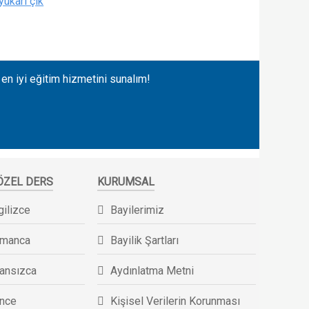
yukarı çık
 en iyi eğitim hizmetini sunalım!
 ÖZEL DERS
KURUMSAL
gilizce
Bayilerimiz
lmanca
Bayilik Şartları
ransızca
Aydınlatma Metni
ince
Kişisel Verilerin Korunması