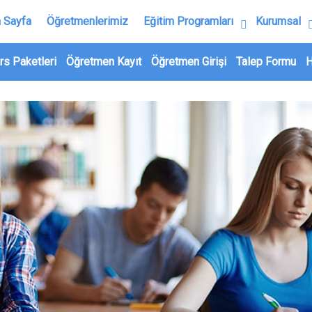
 Sayfa
Öğretmenlerimiz
Eğitim Programları
Kurumsal
rs Paketleri
Öğretmen Kayıt
Öğretmen Girişi
Talep Formu
H