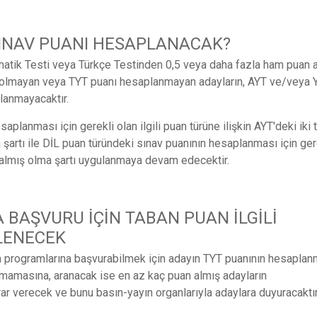
SINAV PUANI HESAPLANACAK?
atik Testi veya Türkçe Testinden 0,5 veya daha fazla ham puan 
 olmayan veya TYT puanı hesaplanmayan adayların, AYT ve/veya 
lanmayacaktır.
planması için gerekli olan ilgili puan türüne ilişkin AYT'deki iki 
şartı ile DİL puan türündeki sınav puanının hesaplanması için ger
 almış olma şartı uygulanmaya devam edecektir.
BAŞVURU İÇİN TABAN PUAN İLGİLİ
LENECEK
m programlarına başvurabilmek için adayın TYT puanının hesaplan
mamasına, aranacak ise en az kaç puan almış adayların
ar verecek ve bunu basın-yayın organlarıyla adaylara duyuracaktır