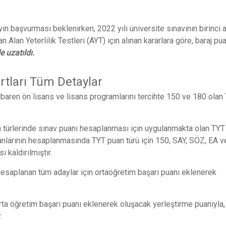
ın başvurması beklenirken, 2022 yılı üniversite sınavının birinci
n Alan Yeterlilik Testleri (AYT) için alınan kararlara göre, baraj pua
e uzatıldı.
rtları Tüm Detaylar
tibaren ön lisans ve lisans programlarını tercihte 150 ve 180 olan
an türlerinde sınav puanı hesaplanması için uygulanmakta olan TYT
anlarının hesaplanmasında TYT puan türü için 150, SAY, SÖZ, EA v
 kaldırılmıştır.
ı hesaplanan tüm adaylar için ortaöğretim başarı puanı eklenerek
orta öğretim başarı puanı eklenerek oluşacak yerleştirme puanıyla
.