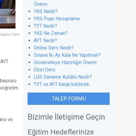
Önemi
YKS Nedir?
YKS Puan Hesaplama
TYT Nedir?
YKS Ne Zaman?
Boğaziçi Ders
AYT Nedir?
Online Ders Nedir?
Sınava İki Ay Kala Ne Yapılmalı?
e AYT
Üniversiteye Hazırlığın Önemi
Özel Ders
LGS Deneme Kulübü Nedir?
 başvuru
TYT ve AYT barajı kaldırıldı
eköğretim
TALEP FORMU
Bizimle İletişime Geçin
ans ve
Eğitim Hedeflerinize