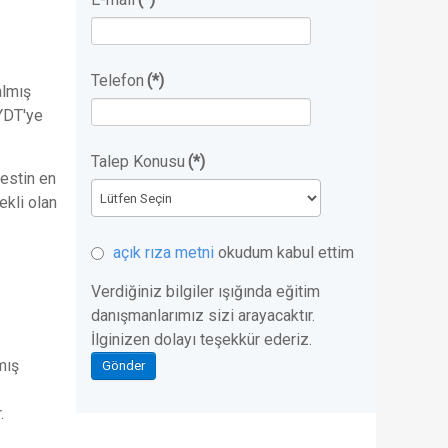
Telefon
(*)
almış
YDT'ye
Talep Konusu
(*)
testin en
ekli olan
açık rıza metni
okudum kabul ettim
Verdiğiniz bilgiler ışığında eğitim
danışmanlarımız sizi arayacaktır.
İlginizen dolayı teşekkür ederiz.
mış
Gönder
.