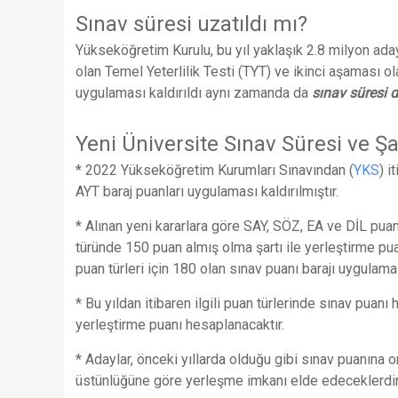
Sınav süresi uzatıldı mı?
Yükseköğretim Kurulu, bu yıl yaklaşık 2.8 milyon aday
olan Temel Yeterlilik Testi (TYT) ve ikinci aşaması ola
uygulaması kaldırıldı aynı zamanda da
sınav süresi d
Yeni Üniversite Sınav Süresi ve Şa
* ​2022 Yükseköğretim Kurumları Sınavından (
YKS
) i
AYT baraj puanları uygulaması kaldırılmıştır.
* Alınan yeni kararlara göre SAY, SÖZ, EA ve DİL pu
türünde 150 puan almış olma şartı ile yerleştirme pu
puan türleri için 180 olan sınav puanı barajı uygulaması
* Bu yıldan itibaren ilgili puan türlerinde sınav puan
yerleştirme puanı hesaplanacaktır.
* Adaylar, önceki yıllarda olduğu gibi sınav puanına 
üstünlüğüne göre yerleşme imkanı elde edeceklerdir