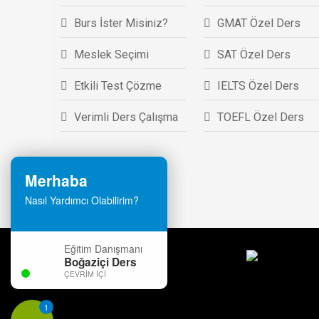
Burs İster Misiniz?
GMAT Özel Ders
Meslek Seçimi
SAT Özel Ders
Etkili Test Çözme
IELTS Özel Ders
Verimli Ders Çalışma
TOEFL Özel Ders
Merhaba
Nasıl Yardımcı Olabilirim?
Eğitim Danışmanı
Boğaziçi Ders
ÇEVRIM İÇI
1