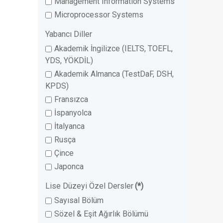
Management Information Systems
Microprocessor Systems
Yabancı Diller
Akademik İngilizce (IELTS, TOEFL,
YDS, YÖKDİL)
Akademik Almanca (TestDaF, DSH,
KPDS)
Fransızca
İspanyolca
İtalyanca
Rusça
Çince
Japonca
Lise Düzeyi Özel Dersler
(*)
Sayısal Bölüm
Sözel & Eşit Ağırlık Bölümü