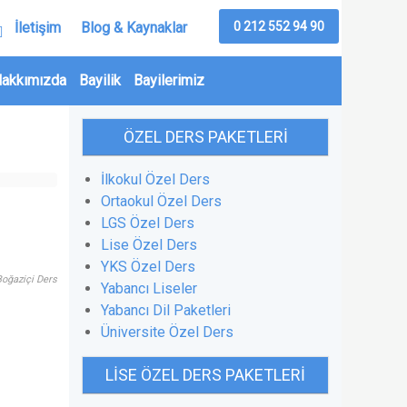
0 212 552 94 90
İletişim
Blog & Kaynaklar
akkımızda
Bayilik
Bayilerimiz
ÖZEL DERS PAKETLERI
İlkokul Özel Ders
Ortaokul Özel Ders
LGS Özel Ders
Lise Özel Ders
YKS Özel Ders
Boğaziçi Ders
Yabancı Liseler
Yabancı Dil Paketleri
Üniversite Özel Ders
LISE ÖZEL DERS PAKETLERI