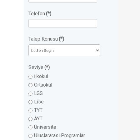
Telefon
(*)
Talep Konusu
(*)
Seviye
(*)
İlkokul
Ortaokul
LGS
Lise
TYT
AYT
Üniversite
Uluslararası Programlar