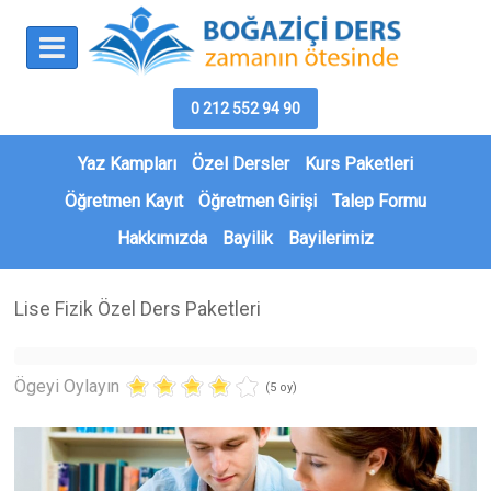
0 212 552 94 90
Yaz Kampları
Özel Dersler
Kurs Paketleri
Öğretmen Kayıt
Öğretmen Girişi
Talep Formu
Hakkımızda
Bayilik
Bayilerimiz
Lise Fizik Özel Ders Paketleri
Ögeyi Oylayın
(5 oy)