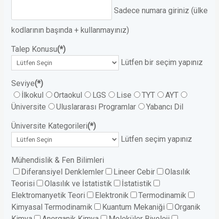
Sadece numara giriniz (ülke
kodlarının başında + kullanmayınız)
Talep Konusu
(*)
Lütfen bir seçim yapınız
Seviye
(*)
İlkokul
Ortaokul
LGS
Lise
TYT
AYT
Üniversite
Uluslararası Programlar
Yabancı Dil
Üniversite Kategorileri
(*)
Lütfen seçim yapınız
Mühendislik & Fen Bilimleri
Diferansiyel Denklemler
Lineer Cebir
Olasılık
Teorisi
Olasılık ve İstatistik
İstatistik
Elektromanyetik Teori
Elektronik
Termodinamik
Kimyasal Termodinamik
Kuantum Mekaniği
Organik
Kimya
Anorganik Kimya
Moleküler Biyoloji