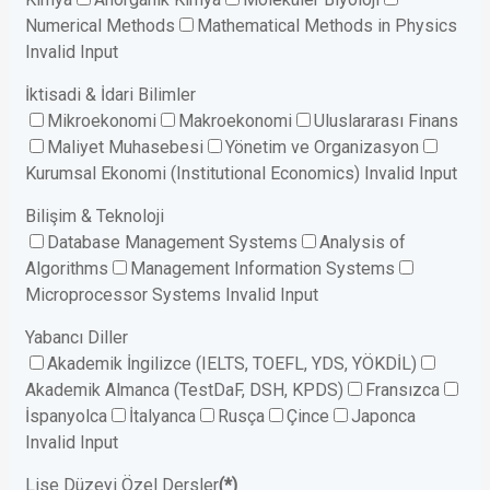
Numerical Methods
Mathematical Methods in Physics
Invalid Input
İktisadi & İdari Bilimler
Mikroekonomi
Makroekonomi
Uluslararası Finans
Maliyet Muhasebesi
Yönetim ve Organizasyon
Kurumsal Ekonomi (Institutional Economics)
Invalid Input
Bilişim & Teknoloji
Database Management Systems
Analysis of
Algorithms
Management Information Systems
Microprocessor Systems
Invalid Input
Yabancı Diller
Akademik İngilizce (IELTS, TOEFL, YDS, YÖKDİL)
Akademik Almanca (TestDaF, DSH, KPDS)
Fransızca
İspanyolca
İtalyanca
Rusça
Çince
Japonca
Invalid Input
Lise Düzeyi Özel Dersler
(*)