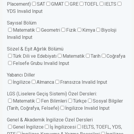
Placement)
SAT
GMAT
GRE
TOEFL
IELTS
YDS
Invalid Input
Sayısal Bölüm
Matematik
Geometri
Fizik
Kimya
Biyoloji
Invalid Input
Sözel & Eşit Ağırlık Bölümü
Türk Dili ve Edebiyatı
Matematik
Tarih
Coğrafya
Felsefe Grubu
Invalid Input
Yabancı Diller
İngilizce
Almanca
Fransızca
Invalid Input
LGS (Liselere Geçiş Sistemi) Özel Dersleri:
Matematik
Fen Bilimleri
Türkçe
Sosyal Bilgiler
(Tarih, Coğrafya, Felsefe)
İngilizce
Invalid Input
Genel & Akademik İngilizce Özel Dersleri
Genel İngilizce
İş İngilizcesi
IELTS, TOEFL, YDS,