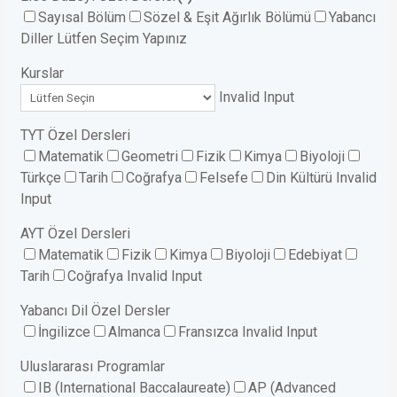
Sayısal Bölüm
Sözel & Eşit Ağırlık Bölümü
Yabancı
Diller
Lütfen Seçim Yapınız
Kurslar
Invalid Input
TYT Özel Dersleri
Matematik
Geometri
Fizik
Kimya
Biyoloji
Türkçe
Tarih
Coğrafya
Felsefe
Din Kültürü
Invalid
Input
AYT Özel Dersleri
Matematik
Fizik
Kimya
Biyoloji
Edebiyat
Tarih
Coğrafya
Invalid Input
Yabancı Dil Özel Dersler
İngilizce
Almanca
Fransızca
Invalid Input
Uluslararası Programlar
IB (International Baccalaureate)
AP (Advanced