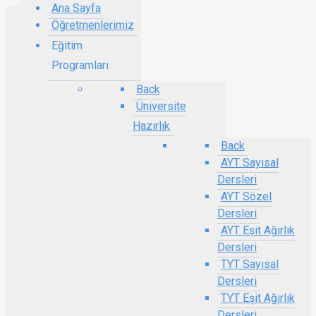
Ana Sayfa
Öğretmenlerimiz
Eğitim
Programları
Back
Üniversite
Hazırlık
Back
AYT Sayısal
Dersleri
AYT Sözel
Dersleri
AYT Eşit Ağırlık
Dersleri
TYT Sayısal
Dersleri
TYT Eşit Ağırlık
Dersleri