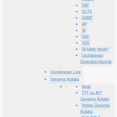
SAT
IELTS
GMAT
AP
IB
GRE
YDS
IB Math Nedir?
Uluslararası
Sınavlara Hazırlık
Uluslararası Lise
Deneme Kulübü
Back
TYT ve AYT
Deneme Kulübü
Online Deneme
Kulübü