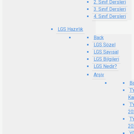
2. Sınıf Dersleri
3. Sınıf Dersleri
4. Sınıf Dersleri
LGS Hazırlık
Back
LGS Sözel
LGS Sayısal
LGS Bilgileri
LGS Nedir?
Arşiv
B
T
Ka
T
20
T
20
Y