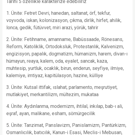
Tarihi 5 özellikle karakterize edebiliriz
1. Ünite: Fetret Devri, hanedan, saltanat, örf, tekfur,
voyvoda, iskan, kolonizasyon, çıkma, dirlik, hirfet, ahilik,
lonca, gedik, fütüvvet, miri arazi, yörük, tahrir
2. Ünite: Fetihname, amanname, Babüssaade, Rönesans,
Reform, Katoliklik, Ortodoksluk, Protestanlık, Kalvenizm,
engizisyon, papalık, dogmatizm, hümanizm, harem, divan-ı
hümayun, reaya, kalem, oda, eyalet, sancak, kaza,
muhtesip, yurtluk, ocaklık, birun, enderun, seyfiye, ilmiye,
kalemiye, imtiyaz, kapitülasyon, hazine, külliye
3. Ünite: Kutsal ittifak, ıslahat, parlamento, meşrutiyet,
mutlakiyet, merkantilizm, mültezim, mukataa
4. Ünite: Aydınlanma, modernizm, ihtilal, inkılap, bab-ı ali,
eşraf, ayan, malikane, esham, sömürgecilik
5. Ünite: Tanzimat, Panslavizm, Panislamizm, Pantürkizm,
Osmanlıcılık, batıcılık, Kanun-i Esasi, Meclis-i Mebusan,