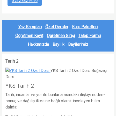
0 212 552 94 90
Yaz Kampları
Özel Dersler
Kurs Paketleri
Öğretmen Kayıt
Öğretmen Girişi
Talep Formu
Hakkımızda
Bayilik
Bayilerimiz
Tarih 2
YKS Tarih 2 Özel Ders
Boğaziçi
Ders
YKS Tarih 2
Tarih, insanlar ve yer ile bunlar arasındaki ilişkiyi neden-
sonuç ve dağılış ilkesine bağlı olarak inceleyen bilim
dalıdır.