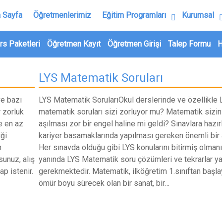
 Sayfa
Öğretmenlerimiz
Eğitim Programları
Kurumsal
rs Paketleri
Öğretmen Kayıt
Öğretmen Girişi
Talep Formu
H
LYS Matematik Soruları
ve bazı
LYS Matematik SorularıOkul derslerinde ve özellikle 
 zorluk
matematik soruları sizi zorluyor mu? Matematik sizin 
e en az
aşılması zor bir engel haline mi geldi? Sınavlara hazı
ği
kariyer basamaklarında yapılması gereken önemli bir
n
Her sınavda olduğu gibi LYS konularını bitirmiş olman
sunuz, alış
yanında LYS Matematik soru çözümleri ve tekrarlar 
ap istenir.
gerekmektedir. Matematik, ilköğretim 1.sınıftan başl
ömür boyu sürecek olan bir sanat, bir…