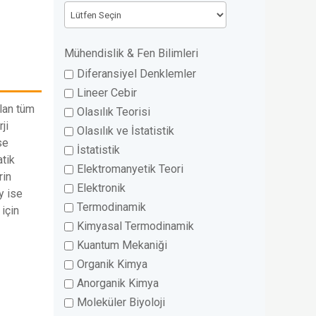
Mühendislik & Fen Bilimleri
Diferansiyel Denklemler
Lineer Cebir
lan tüm
Olasılık Teorisi
ji
Olasılık ve İstatistik
se
İstatistik
tik
Elektromanyetik Teori
rin
Elektronik
y ise
Termodinamik
 için
Kimyasal Termodinamik
Kuantum Mekaniği
Organik Kimya
Anorganik Kimya
Moleküler Biyoloji