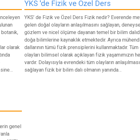
YKS 'de Fizik ve Özel Ders
 inceleyen
YKS’ de Fizik ve Özel Ders Fizik nedir? Everende m
bulunan
gelen doğal olayların anlaşılmasını sağlayan, deneyse
 botanik,
gözlem ve nicel ölçüme dayanan temel bir bilim dalıd
doğa bilimlerine kaynaklık etmektedir. Ayrıca mühendi
lar olarak
dallarının tümü fizik prensiplerini kullanmaktadır. Tüm
tında
olayları bilimsel olarak açıklayan fizik yaşamımızın h
e
vardır. Dolayısıyla evrendeki tüm olayların anlaşılması
esine…
sağlayan fizik bir bilim dalı olmanın yanında…
rin genel
ranla