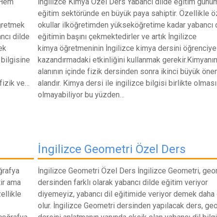
, Hem
İngilizce Kimya Özel Ders Yabancı dilde eğitim gün
eğitim sektöründe en büyük paya sahiptir. Özellikle ö
öğretmek
okullar ilköğretimden yükseköğretime kadar yabancı 
ancı dilde
eğitimin başını çekmektedirler ve artık İngilizce
ek
kimya öğretmeninin İngilizce kimya dersini öğrenciye
bilgisine
kazandırmadaki etkinliğini kullanmak gerekir.Kimyanı
alanının içinde fizik dersinden sonra ikinci büyük ön
 fizik ve…
alandır. Kimya dersi ile ingilizce bilgisi birlikte olması
olmayabiliyor bu yüzden…
İngilizce Geometri Özel Ders
ğrafya
İngilizce Geometri Özel Ders İngilizce Geometri, geo
tir ama
dersinden farklı olarak yabancı dilde eğitim veriyor
ellikle
diyemeyiz, yabancı dil eğitimide veriyor demek daha
olur. İngilizce Geometri dersinden yapılacak ders, ge