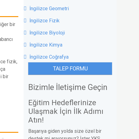
İngilizce Geometri
İngilizce Fizik
iğer bir
İngilizce Biyoloji
abancı
İngilizce Kimya
İngilizce Coğrafya
ce fizik,
TALEP FORMU
kça
i bir
Bizimle İletişime Geçin
Eğitim Hedeflerinize
Ulaşmak İçin İlk Adımı
Atın!
Başarıya giden yolda size özel bir
destek mi arıyorsunuz? İster YKS,