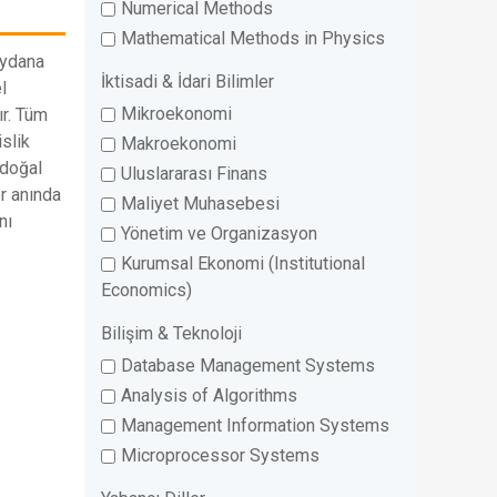
Numerical Methods
Mathematical Methods in Physics
eydana
İktisadi & İdari Bilimler
l
Mikroekonomi
ır. Tüm
slik
Makroekonomi
 doğal
Uluslararası Finans
er anında
Maliyet Muhasebesi
nı
Yönetim ve Organizasyon
Kurumsal Ekonomi (Institutional
Economics)
Bilişim & Teknoloji
Database Management Systems
Analysis of Algorithms
Management Information Systems
Microprocessor Systems