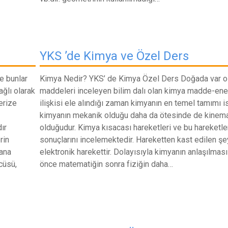
YKS ’de Kimya ve Özel Ders
e bunlar
Kimya Nedir? YKS’ de Kimya Özel Ders Doğada var o
ağlı olarak
maddeleri inceleyen bilim dalı olan kimya madde-ener
erize
ilişkisi ele alındığı zaman kimyanın en temel tamımı i
kimyanın mekanik olduğu daha da ötesinde de kinema
ır
olduğudur. Kimya kısacası hareketleri ve bu hareketle
rin
sonuçlarını incelemektedir. Hareketten kast edilen şe
ana
elektronik harekettir. Dolayısıyla kimyanın anlaşılması
cüsü,
önce matematiğin sonra fiziğin daha…