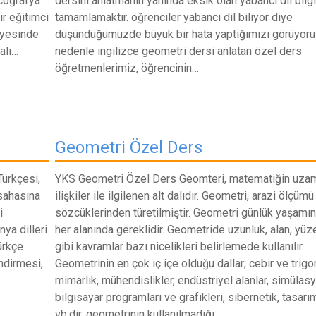
coğrafya
dersini anlatmanın yanında eksik olan yabancı dil bilgi
ir eğitimci
tamamlamaktır. öğrenciler yabancı dil biliyor diye
nyesinde
düşündüğümüzde büyük bir hata yaptığımızı görüyoru
malı…
nedenle ingilizce geometri dersi anlatan özel ders
öğretmenlerimiz, öğrencinin…
Geometri Özel Ders
Türkçesi,
YKS Geometri Özel Ders Geomteri, matematiğin uza
sahasına
ilişkiler ile ilgilenen alt dalıdır. Geometri, arazi ölçümü
i
sözcüklerinden türetilmiştir. Geometri günlük yaşam
ya dilleri
her alanında gereklidir. Geometride uzunluk, alan, yüze
ürkçe
gibi kavramlar bazı nicelikleri belirlemede kullanılır.
endirmesi,
Geometrinin en çok iç içe olduğu dallar; cebir ve trigo
mimarlık, mühendislikler, endüstriyel alanlar, simülasy
bilgisayar programları ve grafikleri, sibernetik, tasarı
vb.dir. geometrinin kullanılmadığı…