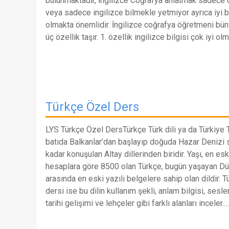
bulunmaktadır, İngilizce Coğrafya anlatmak sadece 
veya sadece ingilizce bilmekle yetmiyor ayrıca iyi b
olmakta önemlidir. İngilizce coğrafya öğretmeni bü
üç özellik taşır. 1. özellik ingilizce bilgisi çok iyi ol
Türkçe Özel Ders
LYS Türkçe Özel DersTürkçe Türk dili ya da Türkiye 
batıda Balkanlar’dan başlayıp doğuda Hazar Denizi 
kadar konuşulan Altay dillerinden biridir. Yaşı, en esk
hesaplara göre 8500 olan Türkçe, bugün yaşayan Dün
arasında en eski yazılı belgelere sahip olan dildir. T
dersi ise bu dilin kullanım şekli, anlam bilgisi, sesl
tarihi gelişimi ve lehçeler gibi farklı alanları inceler.…