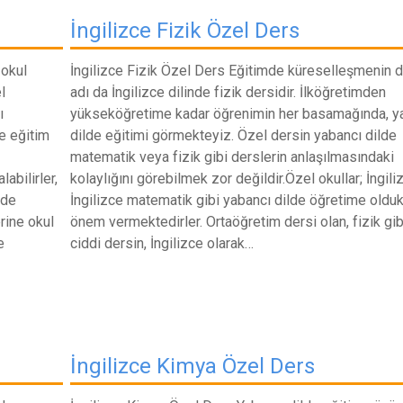
İngilizce Fizik Özel Ders
 okul
İngilizce Fizik Özel Ders Eğitimde küreselleşmenin d
l
adı da İngilizce dilinde fizik dersidir. İlköğretimden
ı
yükseköğretime kadar öğrenimin her basamağında, y
de eğitim
dilde eğitimi görmekteyiz. Özel dersin yabancı dilde
matematik veya fizik gibi derslerin anlaşılmasındaki
abilirler,
kolaylığını görebilmek zor değildir.Özel okullar; İngiliz
nde
İngilizce matematik gibi yabancı dilde öğretime oldu
rine okul
önem vermektedirler. Ortaöğretim dersi olan, fizik gib
e
ciddi dersin, İngilizce olarak…
İngilizce Kimya Özel Ders