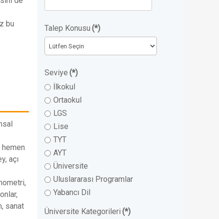
sini de
z bu
Talep Konusu
(*)
Seviye
(*)
İlkokul
Ortaokul
LGS
msal
Lise
TYT
ın hemen
AYT
y, açı
Üniversite
Uluslararası Programlar
nometri,
Yabancı Dil
onlar,
m, sanat
Üniversite Kategorileri
(*)