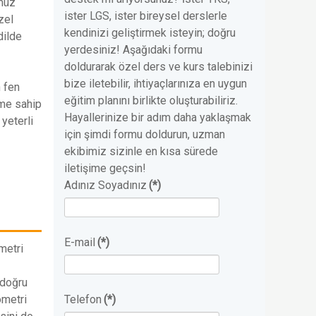
ümüz
ister LGS, ister bireysel derslerle
zel
kendinizi geliştirmek isteyin; doğru
dilde
yerdesiniz! Aşağıdaki formu
doldurarak özel ders ve kurs talebinizi
bize iletebilir, ihtiyaçlarınıza en uygun
n fen
eğitim planını birlikte oluşturabiliriz.
eme sahip
Hayallerinize bir adım daha yaklaşmak
 yeterli
için şimdi formu doldurun, uzman
ekibimiz sizinle en kısa sürede
iletişime geçsin!
Adınız Soyadınız
(*)
E-mail
(*)
metri
 doğru
ometri
Telefon
(*)