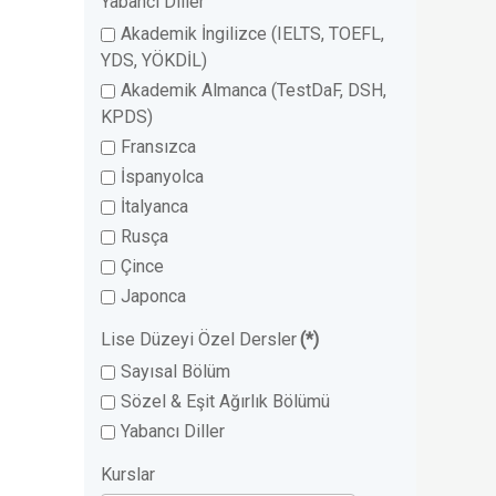
Yabancı Diller
Akademik İngilizce (IELTS, TOEFL,
YDS, YÖKDİL)
Akademik Almanca (TestDaF, DSH,
KPDS)
Fransızca
İspanyolca
İtalyanca
Rusça
Çince
Japonca
Lise Düzeyi Özel Dersler
(*)
Sayısal Bölüm
Sözel & Eşit Ağırlık Bölümü
Yabancı Diller
Kurslar