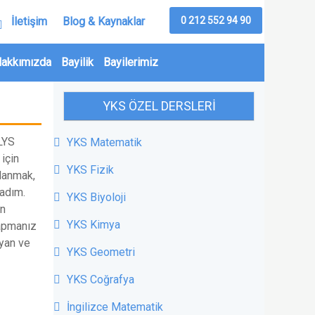
0 212 552 94 90
İletişim
Blog & Kaynaklar
akkımızda
Bayilik
Bayilerimiz
YKS ÖZEL DERSLERI
LYS
YKS Matematik
için
YKS Fizik
rlanmak,
 adım.
YKS Biyoloji
ın
YKS Kimya
yapmanız
ayan ve
YKS Geometri
YKS Coğrafya
İngilizce Matematik